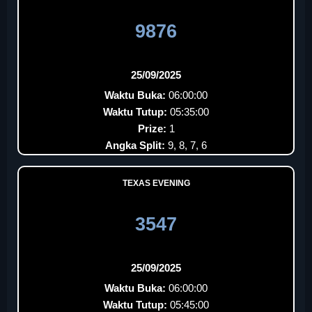
9876
25/09/2025
Waktu Buka:
06:00:00
Waktu Tutup:
05:35:00
Prize:
1
Angka Split:
9, 8, 7, 6
TEXAS EVENING
3547
25/09/2025
Waktu Buka:
06:00:00
Waktu Tutup:
05:45:00