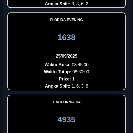
Angka Split:
3, 3, 6, 2
FLORIDA EVENING
1638
25/09/2025
Waktu Buka:
08:45:00
Waktu Tutup:
08:30:00
Prize:
1
Angka Split:
1, 6, 3, 8
CALIFORNIA D4
4935