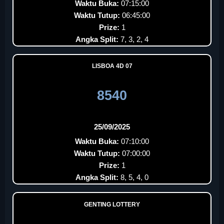
Waktu Buka:
07:15:00
Waktu Tutup:
06:45:00
Prize:
1
Angka Split:
7, 3, 2, 4
LISBOA 4D 07
8540
25/09/2025
Waktu Buka:
07:10:00
Waktu Tutup:
07:00:00
Prize:
1
Angka Split:
8, 5, 4, 0
GENTING LOTTERY