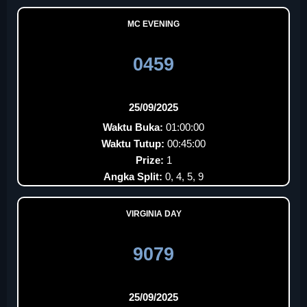
MC EVENING
0459
25/09/2025
Waktu Buka:
01:00:00
Waktu Tutup:
00:45:00
Prize:
1
Angka Split:
0, 4, 5, 9
VIRGINIA DAY
9079
25/09/2025