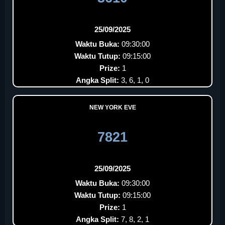
25/09/2025
Waktu Buka:
09:30:00
Waktu Tutup:
09:15:00
Prize:
1
Angka Split:
3, 6, 1, 0
NEW YORK EVE
7821
25/09/2025
Waktu Buka:
09:30:00
Waktu Tutup:
09:15:00
Prize:
1
Angka Split:
7, 8, 2, 1