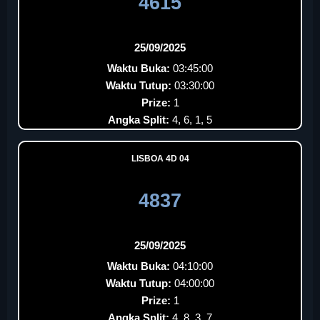
4615
25/09/2025
Waktu Buka:
03:45:00
Waktu Tutup:
03:30:00
Prize:
1
Angka Split:
4, 6, 1, 5
LISBOA 4D 04
4837
25/09/2025
Waktu Buka:
04:10:00
Waktu Tutup:
04:00:00
Prize:
1
Angka Split:
4, 8, 3, 7