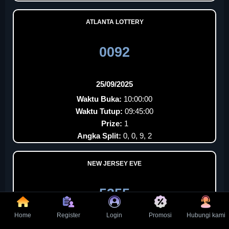
ATLANTA LOTTERY
0092
25/09/2025
Waktu Buka:
10:00:00
Waktu Tutup:
09:45:00
Prize:
1
Angka Split:
0, 0, 9, 2
NEW JERSEY EVE
5355
Home
Register
Login
Promosi
Hubungi kami
25/09/2025