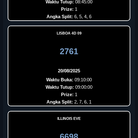
Waktu Tutup:
08:45:00
Prize:
1
Angka Split:
6, 5, 4, 6
LISBOA 4D 09
2761
20/08/2025
Waktu Buka:
09:10:00
Waktu Tutup:
09:00:00
Prize:
1
Angka Split:
2, 7, 6, 1
ILLINOIS EVE
6698