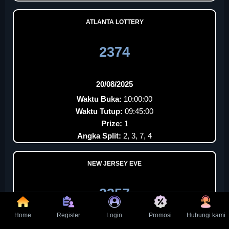
ATLANTA LOTTERY
2374
20/08/2025
Waktu Buka:
10:00:00
Waktu Tutup:
09:45:00
Prize:
1
Angka Split:
2, 3, 7, 4
NEW JERSEY EVE
3357
Home
Register
Login
Promosi
Hubungi kami
20/08/2025