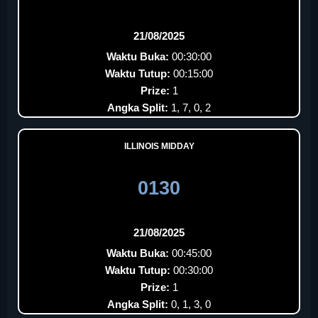
21/08/2025
Waktu Buka:
00:30:00
Waktu Tutup:
00:15:00
Prize:
1
Angka Split:
1, 7, 0, 2
ILLINOIS MIDDAY
0130
21/08/2025
Waktu Buka:
00:45:00
Waktu Tutup:
00:30:00
Prize:
1
Angka Split:
0, 1, 3, 0