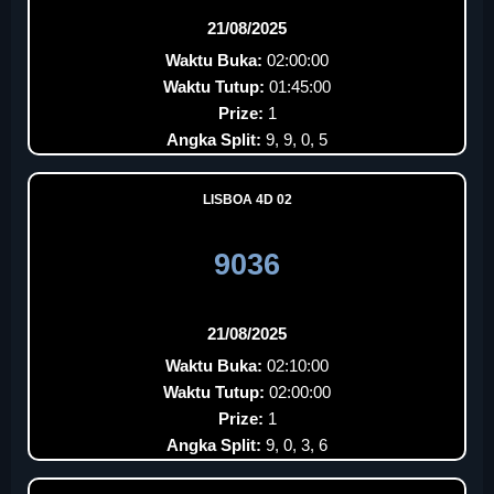
21/08/2025
Waktu Buka:
02:00:00
Waktu Tutup:
01:45:00
Prize:
1
Angka Split:
9, 9, 0, 5
LISBOA 4D 02
9036
21/08/2025
Waktu Buka:
02:10:00
Waktu Tutup:
02:00:00
Prize:
1
Angka Split:
9, 0, 3, 6