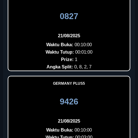
0827
21/08/2025
Waktu Buka:
00:10:00
Waktu Tutup:
00:01:00
Prize:
1
Angka Split:
0, 8, 2, 7
GERMANY PLUS5
9426
21/08/2025
Waktu Buka:
00:10:00
Waktu Tutup:
00:03:00