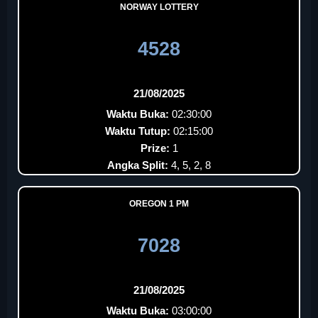
NORWAY LOTTERY
4528
21/08/2025
Waktu Buka:
02:30:00
Waktu Tutup:
02:15:00
Prize:
1
Angka Split:
4, 5, 2, 8
OREGON 1 PM
7028
21/08/2025
Waktu Buka:
03:00:00