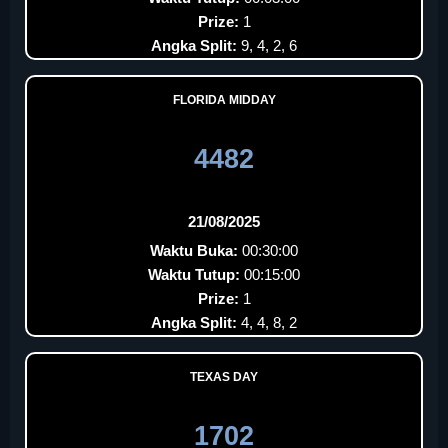
Prize:
1
Angka Split:
9, 4, 2, 6
FLORIDA MIDDAY
4482
21/08/2025
Waktu Buka:
00:30:00
Waktu Tutup:
00:15:00
Prize:
1
Angka Split:
4, 4, 8, 2
TEXAS DAY
1702