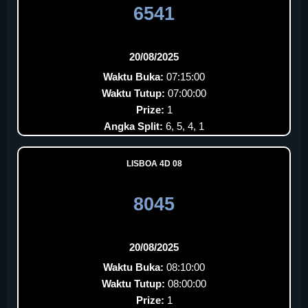
6541
20/08/2025
Waktu Buka:
07:15:00
Waktu Tutup:
07:00:00
Prize:
1
Angka Split:
6, 5, 4, 1
LISBOA 4D 08
8045
20/08/2025
Waktu Buka:
08:10:00
Waktu Tutup:
08:00:00
Prize:
1