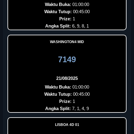
Waktu Buka:
01:00:00
Waktu Tutup:
00:45:00
Prize:
1
Angka Split:
6, 9, 8, 1
WASHINGTON4 MID
7149
21/08/2025
Waktu Buka:
01:00:00
Waktu Tutup:
00:45:00
Prize:
1
Angka Split:
7, 1, 4, 9
LISBOA 4D 01