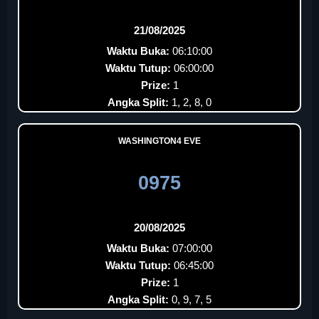
21/08/2025
Waktu Buka:
06:10:00
Waktu Tutup:
06:00:00
Prize:
1
Angka Split:
1, 2, 8, 0
WASHINGTON4 EVE
0975
20/08/2025
Waktu Buka:
07:00:00
Waktu Tutup:
06:45:00
Prize:
1
Angka Split:
0, 9, 7, 5