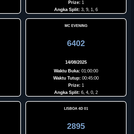
Prize:
1
Angka Split:
3, 9, 1, 6
MC EVENING
6402
14/08/2025
Waktu Buka:
01:00:00
Waktu Tutup:
00:45:00
Prize:
1
Angka Split:
6, 4, 0, 2
LISBOA 4D 01
2895