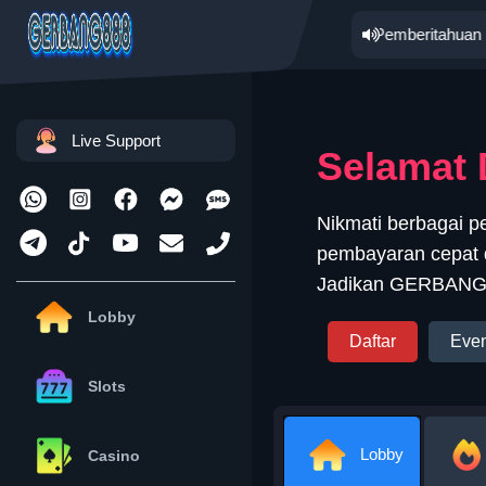
Pemberitahuan : Situs Resmi Menamp
Live Support
Selamat 
Nikmati berbagai p
pembayaran cepat 
Jadikan GERBANG88
Lobby
Daftar
Even
Slots
Lobby
Casino