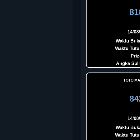
81
14/08
Waktu Buk
Waktu Tutu
Priz
Angka Spli
TOTO MA
84
14/08
Waktu Buk
Waktu Tutu