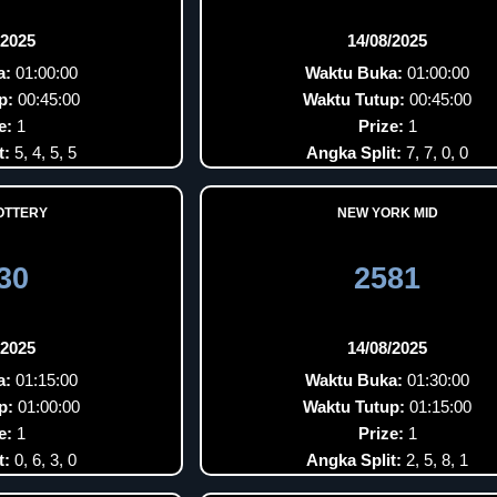
/2025
14/08/2025
a:
01:00:00
Waktu Buka:
01:00:00
p:
00:45:00
Waktu Tutup:
00:45:00
e:
1
Prize:
1
t:
5, 4, 5, 5
Angka Split:
7, 7, 0, 0
OTTERY
NEW YORK MID
30
2581
/2025
14/08/2025
a:
01:15:00
Waktu Buka:
01:30:00
p:
01:00:00
Waktu Tutup:
01:15:00
e:
1
Prize:
1
t:
0, 6, 3, 0
Angka Split:
2, 5, 8, 1