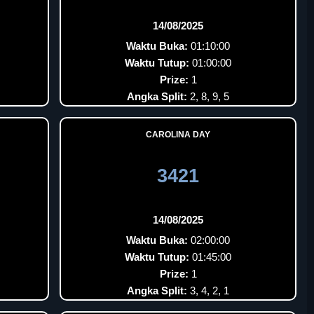
14/08/2025
Waktu Buka:
01:10:00
Waktu Tutup:
01:00:00
Prize:
1
Angka Split:
2, 8, 9, 5
CAROLINA DAY
3421
14/08/2025
Waktu Buka:
02:00:00
Waktu Tutup:
01:45:00
Prize:
1
Angka Split:
3, 4, 2, 1