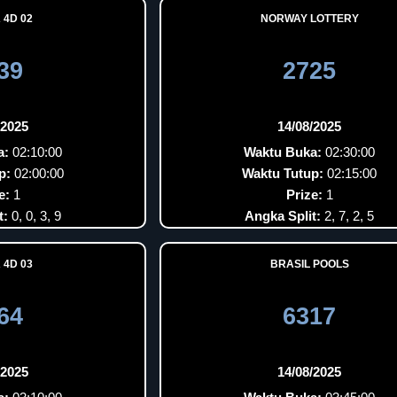
 4D 02
NORWAY LOTTERY
39
2725
/2025
14/08/2025
a:
02:10:00
Waktu Buka:
02:30:00
p:
02:00:00
Waktu Tutup:
02:15:00
e:
1
Prize:
1
t:
0, 0, 3, 9
Angka Split:
2, 7, 2, 5
 4D 03
BRASIL POOLS
64
6317
/2025
14/08/2025