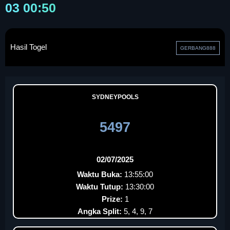
03 00:50
Hasil Togel
GERBANG888
SYDNEYPOOLS
5497
02/07/2025
Waktu Buka:
13:55:00
Waktu Tutup:
13:30:00
Prize:
1
Angka Split:
5, 4, 9, 7