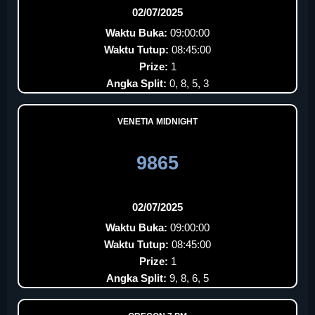
02/07/2025
Waktu Buka:
09:00:00
Waktu Tutup:
08:45:00
Prize:
1
Angka Split:
0, 8, 5, 3
VENETIA MIDNIGHT
9865
02/07/2025
Waktu Buka:
09:00:00
Waktu Tutup:
08:45:00
Prize:
1
Angka Split:
9, 8, 6, 5