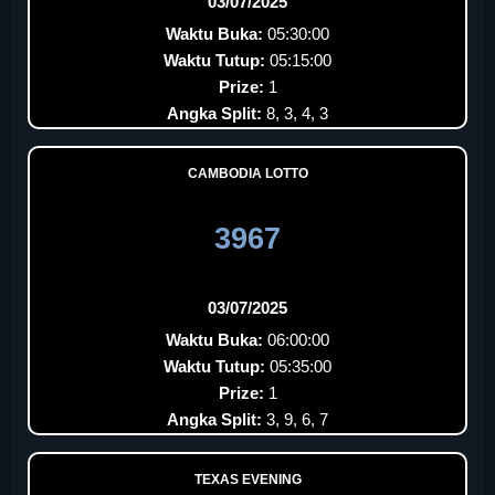
03/07/2025
Waktu Buka:
05:30:00
Waktu Tutup:
05:15:00
Prize:
1
Angka Split:
8, 3, 4, 3
CAMBODIA LOTTO
3967
03/07/2025
Waktu Buka:
06:00:00
Waktu Tutup:
05:35:00
Prize:
1
Angka Split:
3, 9, 6, 7
TEXAS EVENING