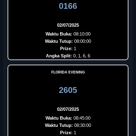
0166
02/07/2025
Waktu Buka:
08:10:00
Waktu Tutup:
08:00:00
Prize:
1
Angka Split:
0, 1, 6, 6
FLORIDA EVENING
2605
02/07/2025
Waktu Buka:
08:45:00
Waktu Tutup:
08:30:00
Prize:
1