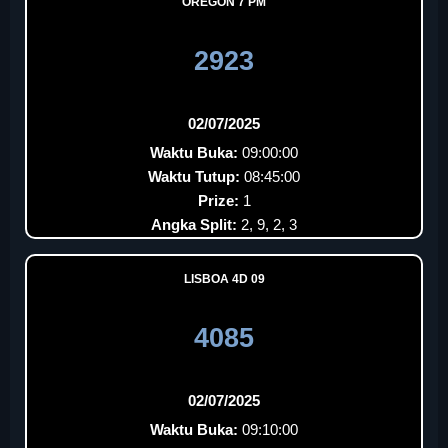
OREGON 7 PM
2923
02/07/2025
Waktu Buka:
09:00:00
Waktu Tutup:
08:45:00
Prize:
1
Angka Split:
2, 9, 2, 3
LISBOA 4D 09
4085
02/07/2025
Waktu Buka:
09:10:00