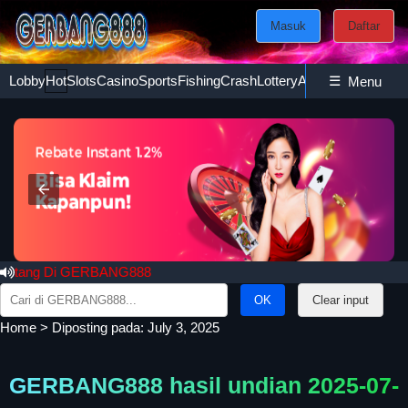
Masuk
Daftar
Lobby
Hot
Slots
Casino
Sports
Fishing
Crash
Lottery
Ayam
☰
Poker
Esport
Menu
ng Di GERBANG888
Search
Clear input
for:
Home
>
Diposting pada: July 3, 2025
GERBANG888 hasil undian 2025-07-