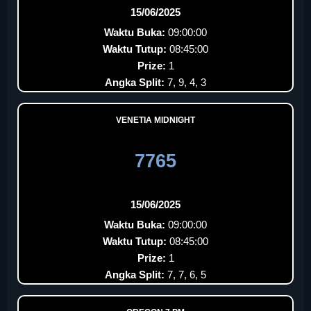
15/06/2025
Waktu Buka:
09:00:00
Waktu Tutup:
08:45:00
Prize:
1
Angka Split:
7, 9, 4, 3
VENETIA MIDNIGHT
7765
15/06/2025
Waktu Buka:
09:00:00
Waktu Tutup:
08:45:00
Prize:
1
Angka Split:
7, 7, 6, 5