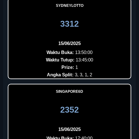
SYDNEYLOTTO
3312
15/06/2025
Waktu Buka:
13:50:00
Waktu Tutup:
13:45:00
Prize:
1
Angka Split:
3, 3, 1, 2
SINGAPORE6D
2352
15/06/2025
Waktu Buka:
17:40:00