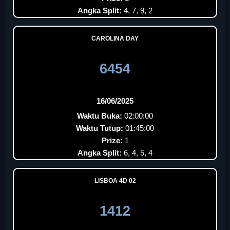
Angka Split:
4, 7, 9, 2
CAROLINA DAY
6454
16/06/2025
Waktu Buka:
02:00:00
Waktu Tutup:
01:45:00
Prize:
1
Angka Split:
6, 4, 5, 4
LISBOA 4D 02
1412