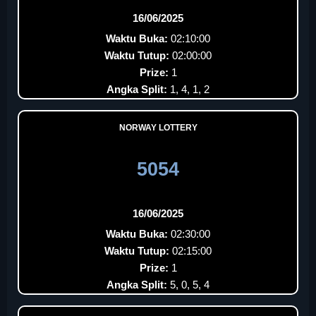
16/06/2025
Waktu Buka:
02:10:00
Waktu Tutup:
02:00:00
Prize:
1
Angka Split:
1, 4, 1, 2
NORWAY LOTTERY
5054
16/06/2025
Waktu Buka:
02:30:00
Waktu Tutup:
02:15:00
Prize:
1
Angka Split:
5, 0, 5, 4