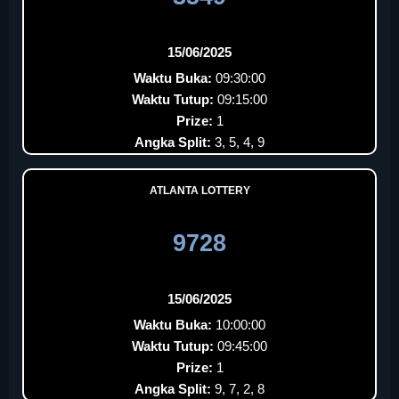
15/06/2025
Waktu Buka:
09:30:00
Waktu Tutup:
09:15:00
Prize:
1
Angka Split:
3, 5, 4, 9
ATLANTA LOTTERY
9728
15/06/2025
Waktu Buka:
10:00:00
Waktu Tutup:
09:45:00
Prize:
1
Angka Split:
9, 7, 2, 8