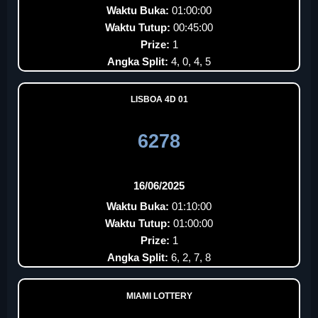
Waktu Buka:
01:00:00
Waktu Tutup:
00:45:00
Prize:
1
Angka Split:
4, 0, 4, 5
LISBOA 4D 01
6278
16/06/2025
Waktu Buka:
01:10:00
Waktu Tutup:
01:00:00
Prize:
1
Angka Split:
6, 2, 7, 8
MIAMI LOTTERY