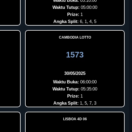
Waktu Buka:
05:10:00
Waktu Tutup:
05:00:00
Prize:
1
Angka Split:
6, 1, 4, 5
CAMBODIA LOTTO
1573
30/05/2025
Waktu Buka:
06:00:00
Waktu Tutup:
05:35:00
Prize:
1
Angka Split:
1, 5, 7, 3
LISBOA 4D 06