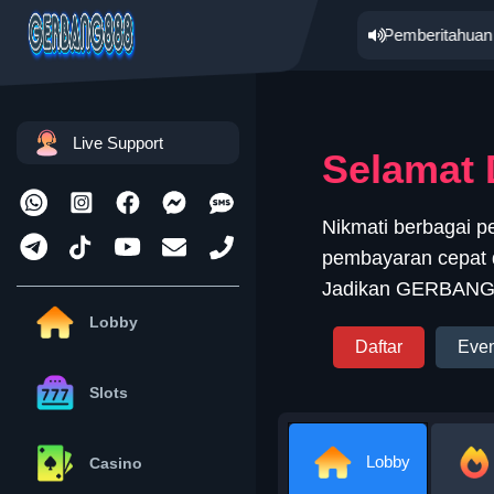
Pemberitahuan : Situs Resmi Menam
Live Support
Selamat 
Nikmati berbagai p
pembayaran cepat 
Jadikan GERBANG88
Lobby
Daftar
Even
Slots
Lobby
Casino