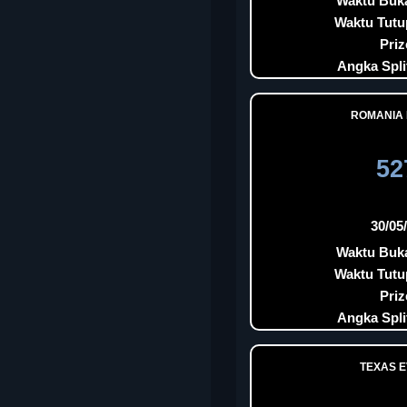
Waktu Buk
Waktu Tutu
Priz
Angka Spli
ROMANIA 
52
30/05
Waktu Buk
Waktu Tutu
Priz
Angka Spli
TEXAS E