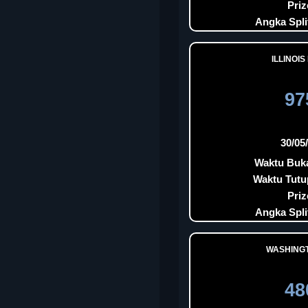
Priz
Angka Spli
ILLINOIS
97
30/05
Waktu Buk
Waktu Tutu
Priz
Angka Spli
WASHINGT
48