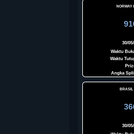
NORWAY 
91
30/05
Waktu Buk
Waktu Tutu
Priz
Angka Spli
BRASIL
36
30/05