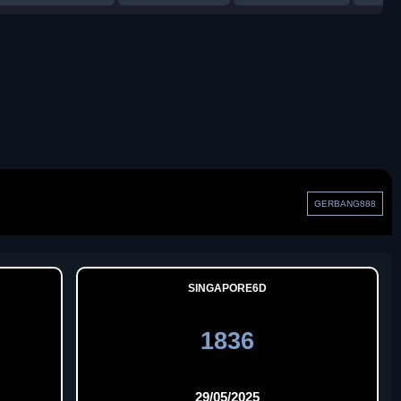
GERBANG888
SINGAPORE6D
1836
29/05/2025