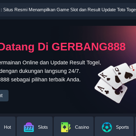
pilkan Game Slot dan Result Update Toto Togel Terpercaya Di W
Datang Di
GERBANG888
ermainan Online dan Update Result Togel,
dengan dukungan langsung 24/7.
8 sebagai pilihan terbaik Anda.
t
Hot
Slots
Casino
Sports