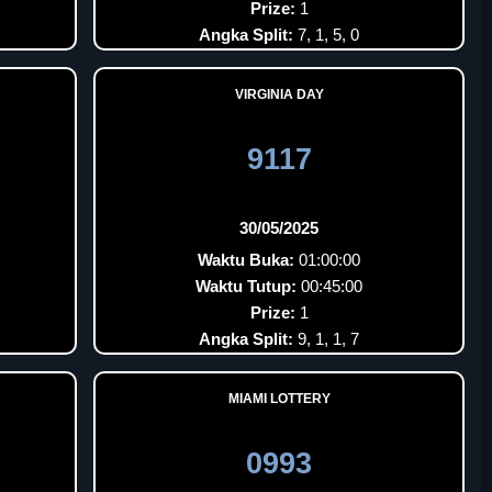
Prize:
1
Angka Split:
7, 1, 5, 0
VIRGINIA DAY
9117
30/05/2025
Waktu Buka:
01:00:00
Waktu Tutup:
00:45:00
Prize:
1
Angka Split:
9, 1, 1, 7
MIAMI LOTTERY
0993