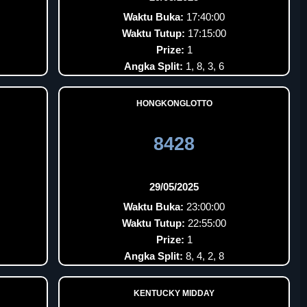
Waktu Buka:
17:40:00
Waktu Tutup:
17:15:00
Prize:
1
Angka Split:
1, 8, 3, 6
HONGKONGLOTTO
8428
29/05/2025
Waktu Buka:
23:00:00
Waktu Tutup:
22:55:00
Prize:
1
Angka Split:
8, 4, 2, 8
KENTUCKY MIDDAY