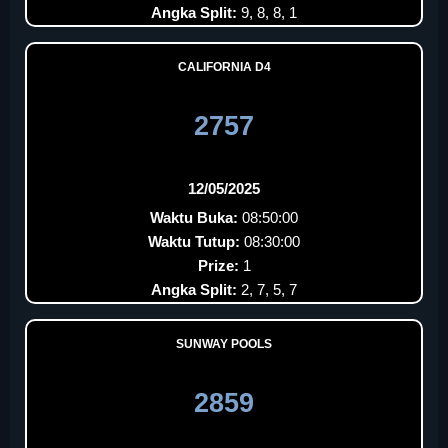
Angka Split:
9, 8, 8, 1
CALIFORNIA D4
2757
12/05/2025
Waktu Buka:
08:50:00
Waktu Tutup:
08:30:00
Prize:
1
Angka Split:
2, 7, 5, 7
SUNWAY POOLS
2859