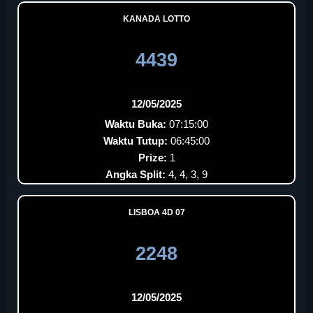
KANADA LOTTO
4439
12/05/2025
Waktu Buka:
07:15:00
Waktu Tutup:
06:45:00
Prize:
1
Angka Split:
4, 4, 3, 9
LISBOA 4D 07
2248
12/05/2025