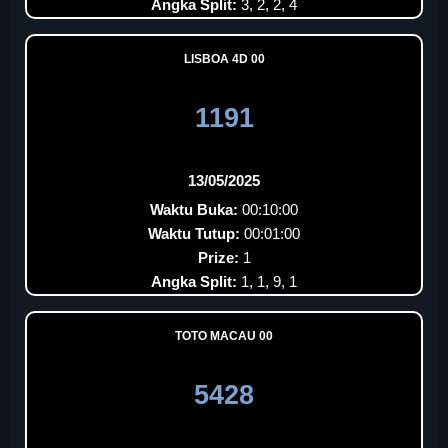
Angka Split:
3, 2, 2, 4
LISBOA 4D 00
1191
13/05/2025
Waktu Buka:
00:10:00
Waktu Tutup:
00:01:00
Prize:
1
Angka Split:
1, 1, 9, 1
TOTO MACAU 00
5428