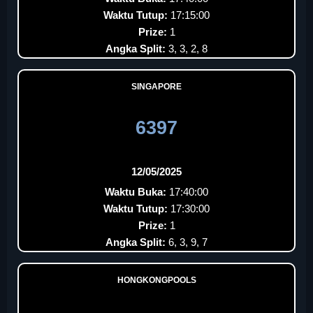
Waktu Tutup:
17:15:00
Prize:
1
Angka Split:
3, 3, 2, 8
SINGAPORE
6397
12/05/2025
Waktu Buka:
17:40:00
Waktu Tutup:
17:30:00
Prize:
1
Angka Split:
6, 3, 9, 7
HONGKONGPOOLS