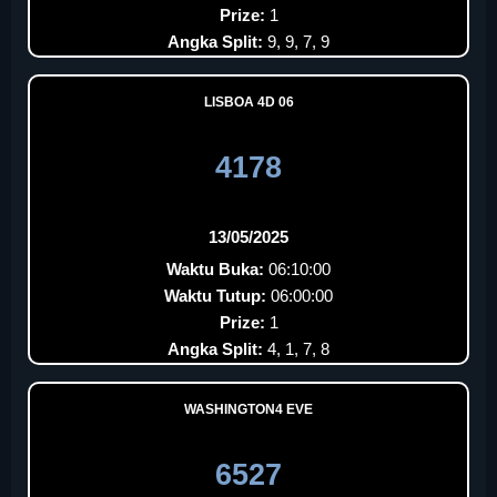
Prize:
1
Angka Split:
9, 9, 7, 9
LISBOA 4D 06
4178
13/05/2025
Waktu Buka:
06:10:00
Waktu Tutup:
06:00:00
Prize:
1
Angka Split:
4, 1, 7, 8
WASHINGTON4 EVE
6527