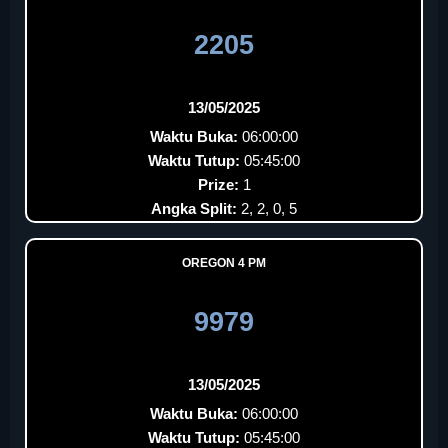
2205
13/05/2025
Waktu Buka:
06:00:00
Waktu Tutup:
05:45:00
Prize:
1
Angka Split:
2, 2, 0, 5
OREGON 4 PM
9979
13/05/2025
Waktu Buka:
06:00:00
Waktu Tutup:
05:45:00