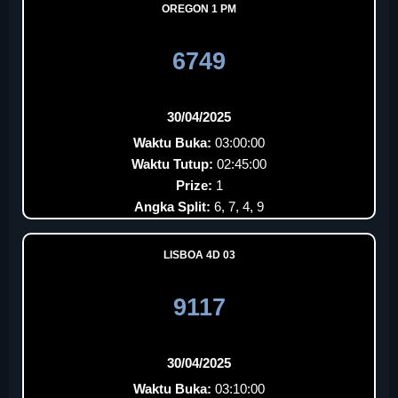
OREGON 1 PM
6749
30/04/2025
Waktu Buka:
03:00:00
Waktu Tutup:
02:45:00
Prize:
1
Angka Split:
6, 7, 4, 9
LISBOA 4D 03
9117
30/04/2025
Waktu Buka:
03:10:00