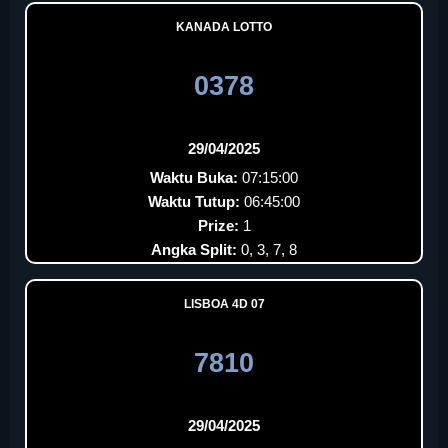
KANADA LOTTO
0378
29/04/2025
Waktu Buka:
07:15:00
Waktu Tutup:
06:45:00
Prize:
1
Angka Split:
0, 3, 7, 8
LISBOA 4D 07
7810
29/04/2025