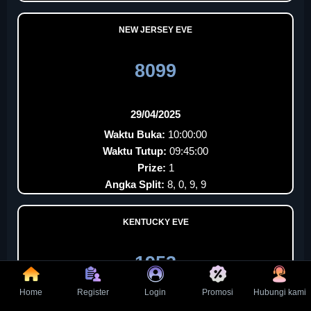
NEW JERSEY EVE
8099
29/04/2025
Waktu Buka:
10:00:00
Waktu Tutup:
09:45:00
Prize:
1
Angka Split:
8, 0, 9, 9
KENTUCKY EVE
1953
Home
Register
Login
Promosi
Hubungi kami
29/04/2025