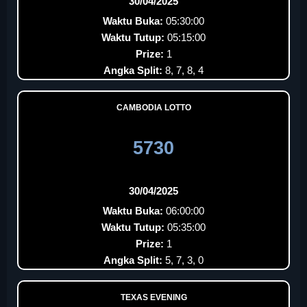
30/04/2025
Waktu Buka:
05:30:00
Waktu Tutup:
05:15:00
Prize:
1
Angka Split:
8, 7, 8, 4
CAMBODIA LOTTO
5730
30/04/2025
Waktu Buka:
06:00:00
Waktu Tutup:
05:35:00
Prize:
1
Angka Split:
5, 7, 3, 0
TEXAS EVENING