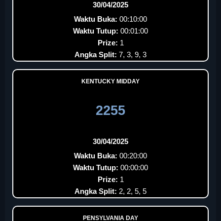
30/04/2025
Waktu Buka:
00:10:00
Waktu Tutup:
00:01:00
Prize:
1
Angka Split:
7, 3, 9, 3
KENTUCKY MIDDAY
2255
30/04/2025
Waktu Buka:
00:20:00
Waktu Tutup:
00:00:00
Prize:
1
Angka Split:
2, 2, 5, 5
PENSYLVANIA DAY