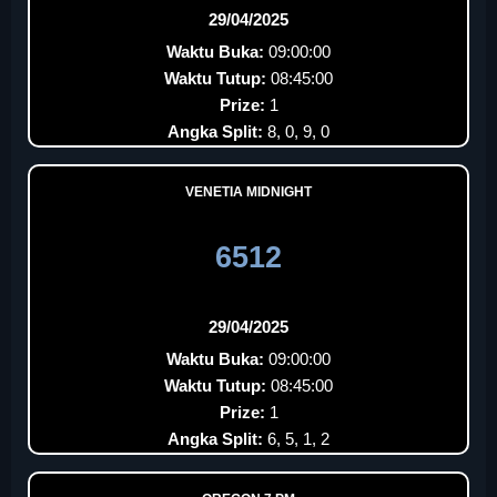
29/04/2025
Waktu Buka:
09:00:00
Waktu Tutup:
08:45:00
Prize:
1
Angka Split:
8, 0, 9, 0
VENETIA MIDNIGHT
6512
29/04/2025
Waktu Buka:
09:00:00
Waktu Tutup:
08:45:00
Prize:
1
Angka Split:
6, 5, 1, 2