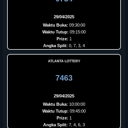
29/04/2025
Waktu Buka:
09:30:00
Waktu Tutup:
09:15:00
Prize:
1
Angka Split:
0, 7, 3, 4
ATLANTA LOTTERY
7463
29/04/2025
Waktu Buka:
10:00:00
Waktu Tutup:
09:45:00
Prize:
1
Angka Split:
7, 4, 6, 3