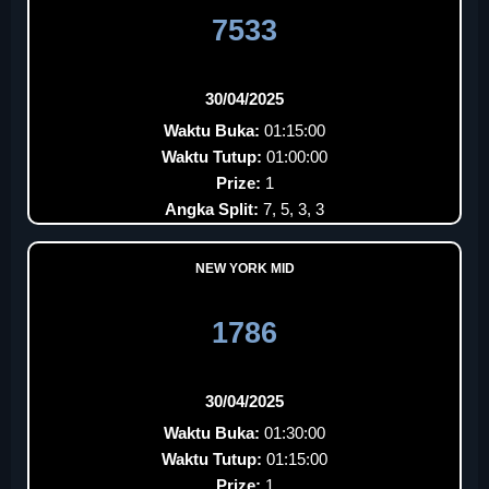
7533
30/04/2025
Waktu Buka:
01:15:00
Waktu Tutup:
01:00:00
Prize:
1
Angka Split:
7, 5, 3, 3
NEW YORK MID
1786
30/04/2025
Waktu Buka:
01:30:00
Waktu Tutup:
01:15:00
Prize:
1