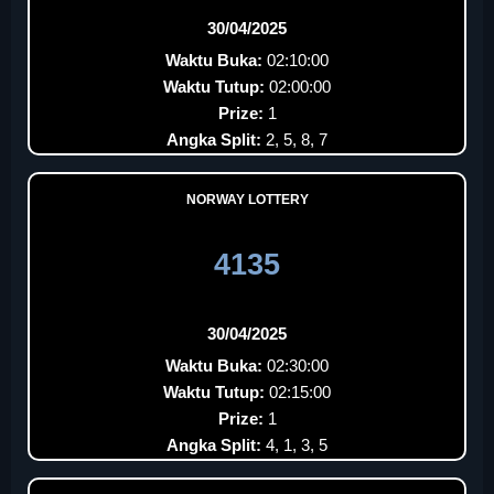
30/04/2025
Waktu Buka:
02:10:00
Waktu Tutup:
02:00:00
Prize:
1
Angka Split:
2, 5, 8, 7
NORWAY LOTTERY
4135
30/04/2025
Waktu Buka:
02:30:00
Waktu Tutup:
02:15:00
Prize:
1
Angka Split:
4, 1, 3, 5