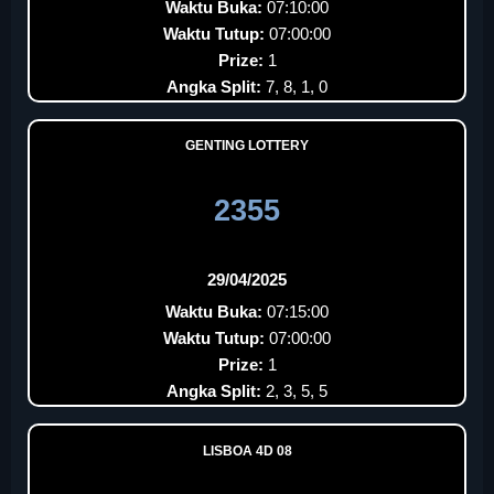
Waktu Buka:
07:10:00
Waktu Tutup:
07:00:00
Prize:
1
Angka Split:
7, 8, 1, 0
GENTING LOTTERY
2355
29/04/2025
Waktu Buka:
07:15:00
Waktu Tutup:
07:00:00
Prize:
1
Angka Split:
2, 3, 5, 5
LISBOA 4D 08