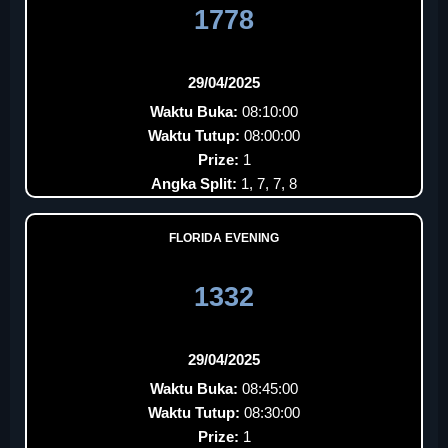
1778
29/04/2025
Waktu Buka:
08:10:00
Waktu Tutup:
08:00:00
Prize:
1
Angka Split:
1, 7, 7, 8
FLORIDA EVENING
1332
29/04/2025
Waktu Buka:
08:45:00
Waktu Tutup:
08:30:00
Prize:
1