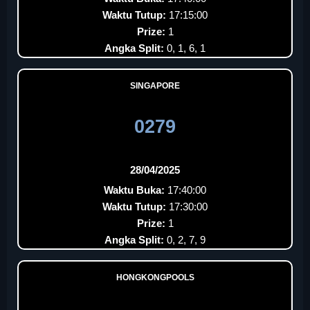
Waktu Tutup:
17:15:00
Prize:
1
Angka Split:
0, 1, 6, 1
SINGAPORE
0279
28/04/2025
Waktu Buka:
17:40:00
Waktu Tutup:
17:30:00
Prize:
1
Angka Split:
0, 2, 7, 9
HONGKONGPOOLS