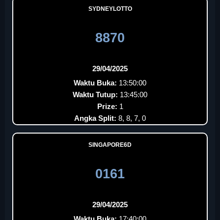
SYDNEYLOTTO
8870
29/04/2025
Waktu Buka:
13:50:00
Waktu Tutup:
13:45:00
Prize:
1
Angka Split:
8, 8, 7, 0
SINGAPORE6D
0161
29/04/2025
Waktu Buka:
17:40:00