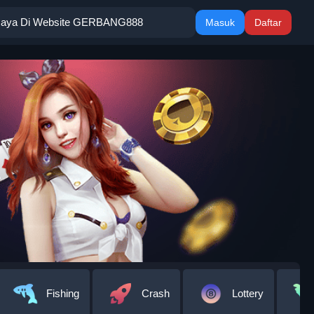
ERBANG888
Masuk
Daftar
Fishing
Crash
Lottery