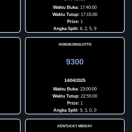
Waktu Buka:
17:40:00
Waktu Tutup:
17:15:00
Prize:
1
Angka Split:
8, 2, 5, 9
HONGKONGLOTTO
9300
14/04/2025
Waktu Buka:
23:00:00
Waktu Tutup:
22:55:00
Prize:
1
Angka Split:
9, 3, 0, 0
KENTUCKY MIDDAY