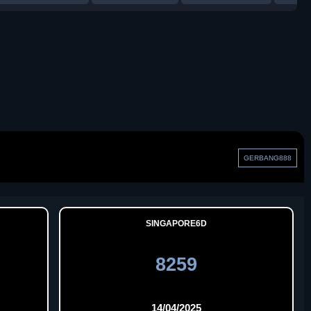
GERBANG888
SINGAPORE6D
8259
14/04/2025