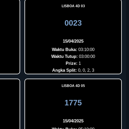
LISBOA 4D 03
0023
15/04/2025
Waktu Buka:
03:10:00
Waktu Tutup:
03:00:00
Prize:
1
Angka Split:
0, 0, 2, 3
LISBOA 4D 05
1775
15/04/2025