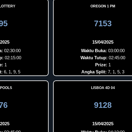
LOTTERY
OREGON 1 PM
95
7153
/2025
15/04/2025
a:
02:30:00
Waktu Buka:
03:00:00
p:
02:15:00
Waktu Tutup:
02:45:00
e:
1
Prize:
1
t:
6, 1, 9, 5
Angka Split:
7, 1, 5, 3
 POOLS
LISBOA 4D 04
76
9128
/2025
15/04/2025