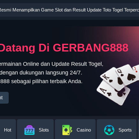
ame Slot dan Result Update Toto Togel Terpercaya Di Website G
Datang Di
GERBANG888
ermainan Online dan Update Result Togel,
dengan dukungan langsung 24/7.
8 sebagai pilihan terbaik Anda.
t
Hot
Slots
Casino
Sports