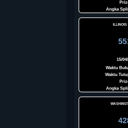
Priz
Angka Spli
ILLINOIS
55
15/04
Waktu Buk
Waktu Tutu
Priz
Angka Spli
WASHINGT
42