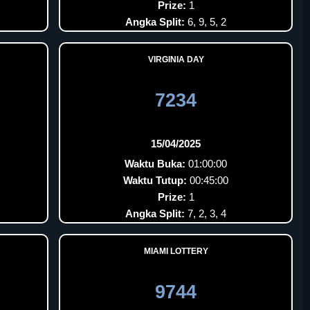
Prize:
1
Angka Split:
6, 9, 5, 2
VIRGINIA DAY
7234
15/04/2025
Waktu Buka:
01:00:00
Waktu Tutup:
00:45:00
Prize:
1
Angka Split:
7, 2, 3, 4
MIAMI LOTTERY
9744