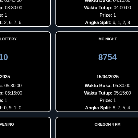
a:
03:45:00
Waktu Buka:
04:10:00
p:
03:30:00
Waktu Tutup:
04:00:00
e:
1
Prize:
1
t:
2, 6, 7, 6
Angka Split:
9, 1, 2, 8
LOTTERY
MC NIGHT
10
8754
/2025
15/04/2025
a:
05:30:00
Waktu Buka:
05:30:00
p:
05:15:00
Waktu Tutup:
05:15:00
e:
1
Prize:
1
t:
0, 9, 1, 0
Angka Split:
8, 7, 5, 4
VENING
OREGON 4 PM