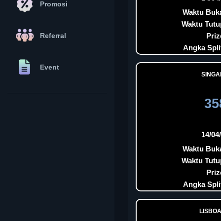
Promosi
Waktu Buk
Waktu Tutu
Referral
Priz
Angka Spli
Event
SINGA
35
14/04
Waktu Buk
Waktu Tutu
Priz
Angka Spli
LISBOA