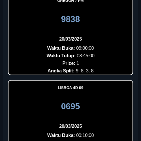
OREGON 7 PM
9838
20/03/2025
Waktu Buka:
09:00:00
Waktu Tutup:
08:45:00
Prize:
1
Angka Split:
9, 8, 3, 8
LISBOA 4D 09
0695
20/03/2025
Waktu Buka:
09:10:00