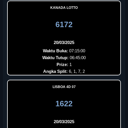
KANADA LOTTO
6172
20/03/2025
Waktu Buka:
07:15:00
Waktu Tutup:
06:45:00
Prize:
1
Angka Split:
6, 1, 7, 2
LISBOA 4D 07
1622
20/03/2025