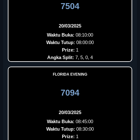
7504
20/03/2025
Waktu Buka:
08:10:00
Waktu Tutup:
08:00:00
Prize:
1
Angka Split:
7, 5, 0, 4
FLORIDA EVENING
7094
20/03/2025
Waktu Buka:
08:45:00
Waktu Tutup:
08:30:00
Prize:
1