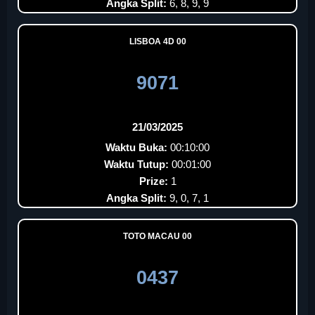
Angka Split:
6, 8, 9, 9
LISBOA 4D 00
9071
21/03/2025
Waktu Buka:
00:10:00
Waktu Tutup:
00:01:00
Prize:
1
Angka Split:
9, 0, 7, 1
TOTO MACAU 00
0437