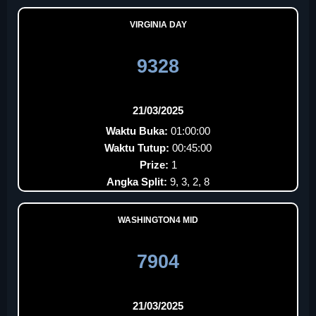
VIRGINIA DAY
9328
21/03/2025
Waktu Buka:
01:00:00
Waktu Tutup:
00:45:00
Prize:
1
Angka Split:
9, 3, 2, 8
WASHINGTON4 MID
7904
21/03/2025