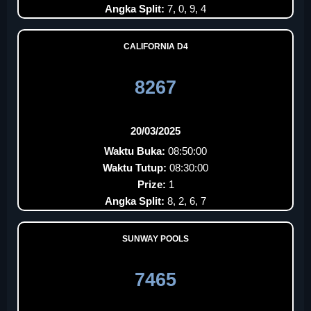
Angka Split:
7, 0, 9, 4
CALIFORNIA D4
8267
20/03/2025
Waktu Buka:
08:50:00
Waktu Tutup:
08:30:00
Prize:
1
Angka Split:
8, 2, 6, 7
SUNWAY POOLS
7465