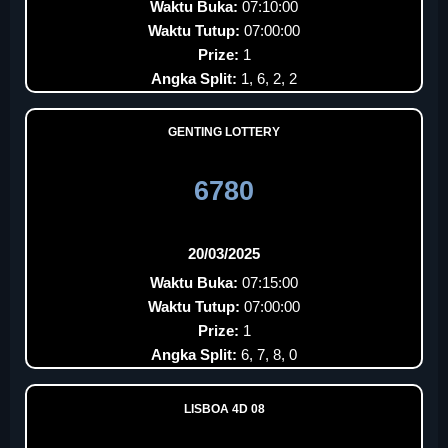
Waktu Buka:
07:10:00
Waktu Tutup:
07:00:00
Prize:
1
Angka Split:
1, 6, 2, 2
GENTING LOTTERY
6780
20/03/2025
Waktu Buka:
07:15:00
Waktu Tutup:
07:00:00
Prize:
1
Angka Split:
6, 7, 8, 0
LISBOA 4D 08