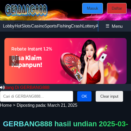
Masuk
Daftar
Lobby
Hot
Slots
Casino
Sports
Fishing
Crash
Lottery
Ayam
☰
Poker
Esport
Menu
ng Di GERBANG888
Search
Clear input
for:
Home
>
Diposting pada: March 21, 2025
GERBANG888 hasil undian 2025-03-