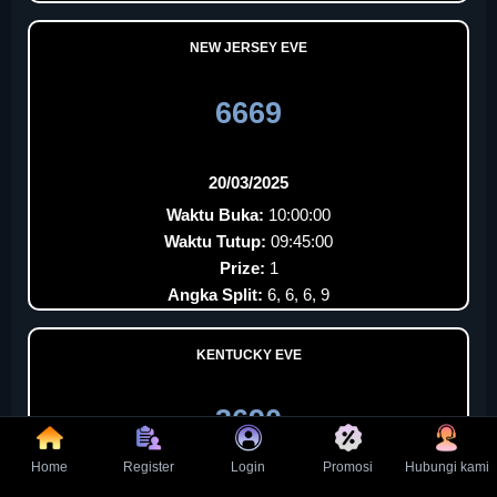
NEW JERSEY EVE
6669
20/03/2025
Waktu Buka:
10:00:00
Waktu Tutup:
09:45:00
Prize:
1
Angka Split:
6, 6, 6, 9
KENTUCKY EVE
3690
Home
Register
Login
Promosi
Hubungi kami
20/03/2025