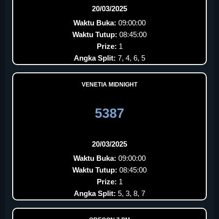
20/03/2025
Waktu Buka:
09:00:00
Waktu Tutup:
08:45:00
Prize:
1
Angka Split:
7, 4, 6, 5
VENETIA MIDNIGHT
5387
20/03/2025
Waktu Buka:
09:00:00
Waktu Tutup:
08:45:00
Prize:
1
Angka Split:
5, 3, 8, 7