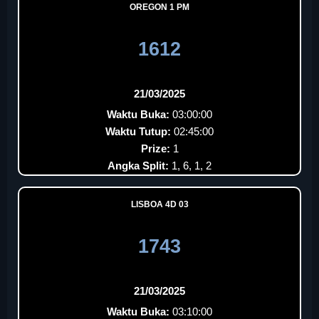
OREGON 1 PM
1612
21/03/2025
Waktu Buka:
03:00:00
Waktu Tutup:
02:45:00
Prize:
1
Angka Split:
1, 6, 1, 2
LISBOA 4D 03
1743
21/03/2025
Waktu Buka:
03:10:00