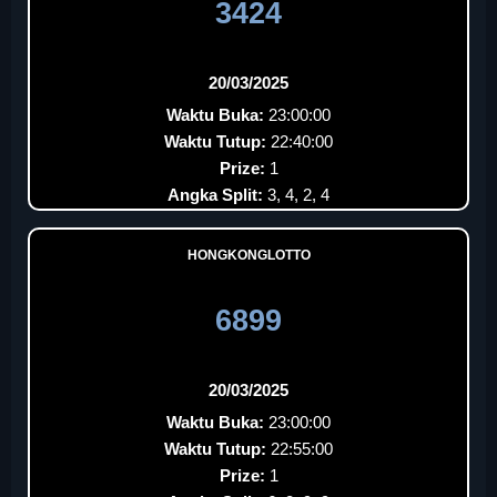
3424
20/03/2025
Waktu Buka:
23:00:00
Waktu Tutup:
22:40:00
Prize:
1
Angka Split:
3, 4, 2, 4
HONGKONGLOTTO
6899
20/03/2025
Waktu Buka:
23:00:00
Waktu Tutup:
22:55:00
Prize:
1