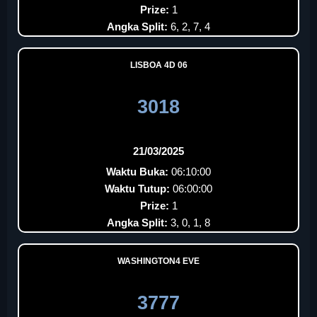
Prize:
1
Angka Split:
6, 2, 7, 4
LISBOA 4D 06
3018
21/03/2025
Waktu Buka:
06:10:00
Waktu Tutup:
06:00:00
Prize:
1
Angka Split:
3, 0, 1, 8
WASHINGTON4 EVE
3777