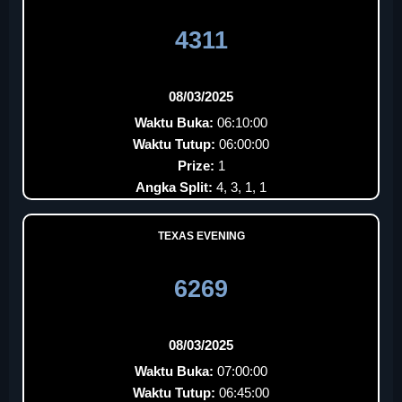
4311
08/03/2025
Waktu Buka:
06:10:00
Waktu Tutup:
06:00:00
Prize:
1
Angka Split:
4, 3, 1, 1
TEXAS EVENING
6269
08/03/2025
Waktu Buka:
07:00:00
Waktu Tutup:
06:45:00