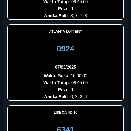
Waktu Tutup:
09:45:00
Prize:
1
Angka Split:
3, 7, 7, 3
ATLANTA LOTTERY
0924
07/03/2025
Waktu Buka:
10:00:00
Waktu Tutup:
09:45:00
Prize:
1
Angka Split:
0, 9, 2, 4
LISBOA 4D 10
6341