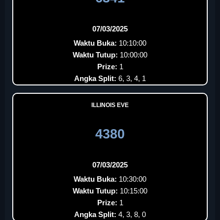
07/03/2025
Waktu Buka:
10:10:00
Waktu Tutup:
10:00:00
Prize:
1
Angka Split:
6, 3, 4, 1
ILLINOIS EVE
4380
07/03/2025
Waktu Buka:
10:30:00
Waktu Tutup:
10:15:00
Prize:
1
Angka Split:
4, 3, 8, 0