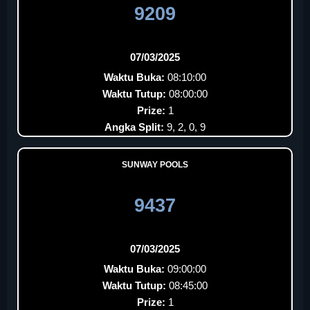
9209
07/03/2025
Waktu Buka:
08:10:00
Waktu Tutup:
08:00:00
Prize:
1
Angka Split:
9, 2, 0, 9
SUNWAY POOLS
9437
07/03/2025
Waktu Buka:
09:00:00
Waktu Tutup:
08:45:00
Prize:
1