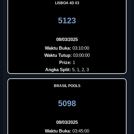
LISBOA 4D 03
5123
08/03/2025
Waktu Buka:
03:10:00
Waktu Tutup:
03:00:00
Prize:
1
Angka Split:
5, 1, 2, 3
BRASIL POOLS
5098
08/03/2025
Waktu Buka:
03:45:00