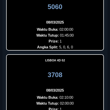
5060
08/03/2025
Waktu Buka:
02:00:00
Waktu Tutup:
01:45:00
Prize:
1
Angka Split:
5, 0, 6, 0
LISBOA 4D 02
3708
08/03/2025
Waktu Buka:
02:10:00
Waktu Tutup:
02:00:00
Prize:
1