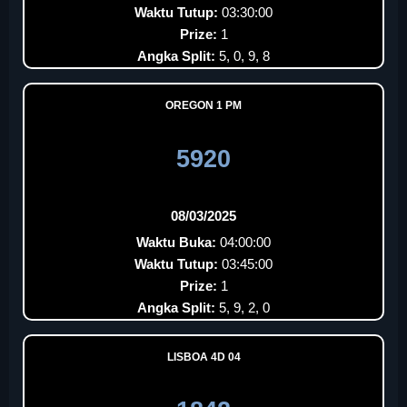
Waktu Tutup:
03:30:00
Prize:
1
Angka Split:
5, 0, 9, 8
OREGON 1 PM
5920
08/03/2025
Waktu Buka:
04:00:00
Waktu Tutup:
03:45:00
Prize:
1
Angka Split:
5, 9, 2, 0
LISBOA 4D 04