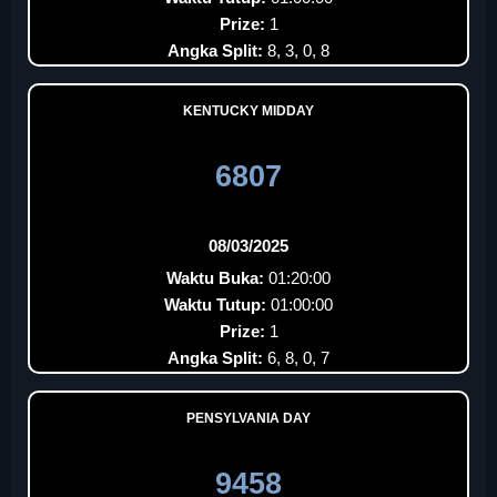
Prize:
1
Angka Split:
8, 3, 0, 8
KENTUCKY MIDDAY
6807
08/03/2025
Waktu Buka:
01:20:00
Waktu Tutup:
01:00:00
Prize:
1
Angka Split:
6, 8, 0, 7
PENSYLVANIA DAY
9458