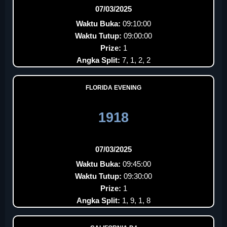
07/03/2025
Waktu Buka:
09:10:00
Waktu Tutup:
09:00:00
Prize:
1
Angka Split:
7, 1, 2, 2
FLORIDA EVENING
1918
07/03/2025
Waktu Buka:
09:45:00
Waktu Tutup:
09:30:00
Prize:
1
Angka Split:
1, 9, 1, 8