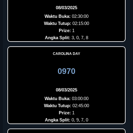
08/03/2025
Waktu Buka:
02:30:00
Waktu Tutup:
02:15:00
Prize:
1
Angka Split:
3, 0, 7, 8
CAROLINA DAY
0970
08/03/2025
Waktu Buka:
03:00:00
Waktu Tutup:
02:45:00
Prize:
1
Angka Split:
0, 9, 7, 0