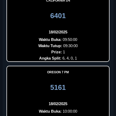
CALIFORNIA D4
6401
18/02/2025
Waktu Buka:
09:50:00
Waktu Tutup:
09:30:00
Prize:
1
Angka Split:
6, 4, 0, 1
OREGON 7 PM
5161
18/02/2025
Waktu Buka:
10:00:00