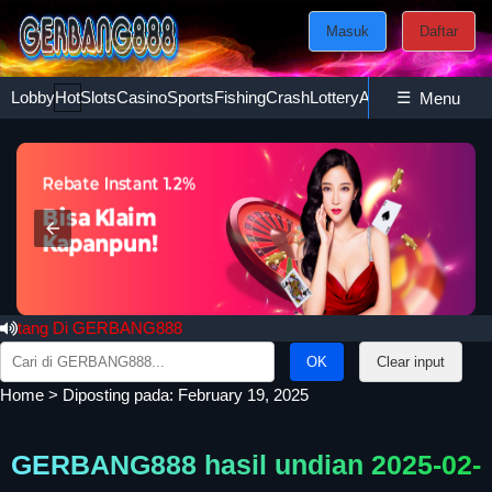
Masuk
Daftar
Lobby
Hot
Slots
Casino
Sports
Fishing
Crash
Lottery
Ayam
☰
Poker
Esport
Menu
ng Di GERBANG888
Search
Clear input
for:
Home
>
Diposting pada: February 19, 2025
GERBANG888 hasil undian 2025-02-