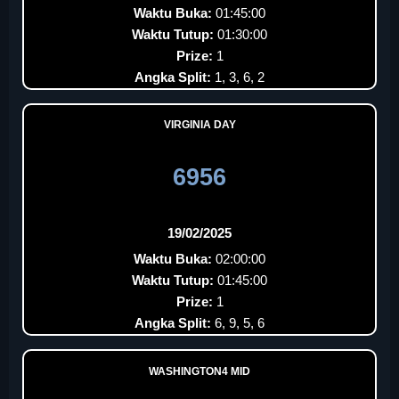
Waktu Buka:
01:45:00
Waktu Tutup:
01:30:00
Prize:
1
Angka Split:
1, 3, 6, 2
VIRGINIA DAY
6956
19/02/2025
Waktu Buka:
02:00:00
Waktu Tutup:
01:45:00
Prize:
1
Angka Split:
6, 9, 5, 6
WASHINGTON4 MID