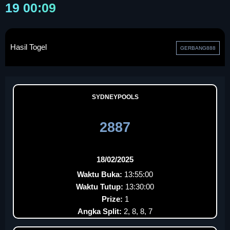
19 00:09
Hasil Togel
GERBANG888
SYDNEYPOOLS
2887
18/02/2025
Waktu Buka:
13:55:00
Waktu Tutup:
13:30:00
Prize:
1
Angka Split:
2, 8, 8, 7