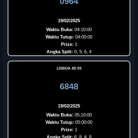
0964
19/02/2025
Waktu Buka:
04:10:00
Waktu Tutup:
04:00:00
Prize:
1
Angka Split:
0, 9, 6, 4
LISBOA 4D 05
6848
19/02/2025
Waktu Buka:
05:10:00
Waktu Tutup:
05:00:00
Prize:
1
Angka Split:
6, 8, 4, 8