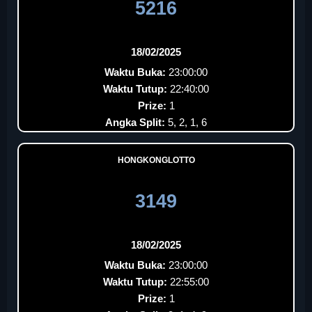
5216
18/02/2025
Waktu Buka:
23:00:00
Waktu Tutup:
22:40:00
Prize:
1
Angka Split:
5, 2, 1, 6
HONGKONGLOTTO
3149
18/02/2025
Waktu Buka:
23:00:00
Waktu Tutup:
22:55:00
Prize:
1