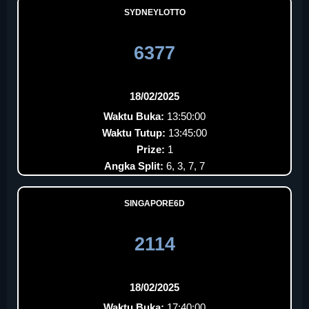
SYDNEYLOTTO
6377
18/02/2025
Waktu Buka:
13:50:00
Waktu Tutup:
13:45:00
Prize:
1
Angka Split:
6, 3, 7, 7
SINGAPORE6D
2114
18/02/2025
Waktu Buka:
17:40:00