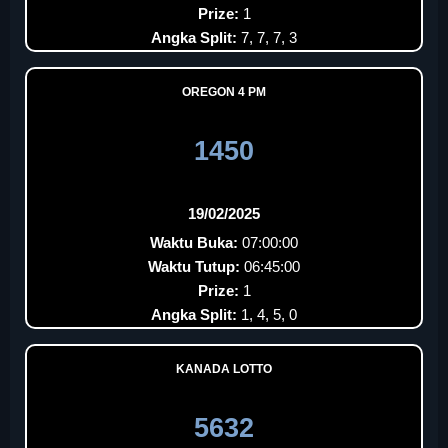
Prize:
1
Angka Split:
7, 7, 7, 3
OREGON 4 PM
1450
19/02/2025
Waktu Buka:
07:00:00
Waktu Tutup:
06:45:00
Prize:
1
Angka Split:
1, 4, 5, 0
KANADA LOTTO
5632