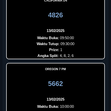
CALIFORNIA D4
4826
13/02/2025
Waktu Buka:
09:50:00
Waktu Tutup:
09:30:00
Prize:
1
Angka Split:
4, 8, 2, 6
OREGON 7 PM
5662
13/02/2025
Waktu Buka:
10:00:00