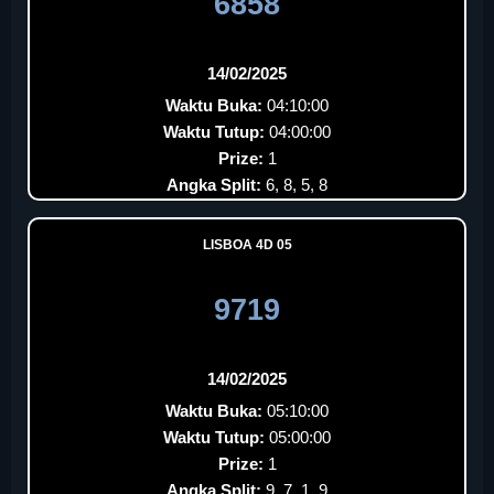
6858
14/02/2025
Waktu Buka:
04:10:00
Waktu Tutup:
04:00:00
Prize:
1
Angka Split:
6, 8, 5, 8
LISBOA 4D 05
9719
14/02/2025
Waktu Buka:
05:10:00
Waktu Tutup:
05:00:00
Prize:
1
Angka Split:
9, 7, 1, 9