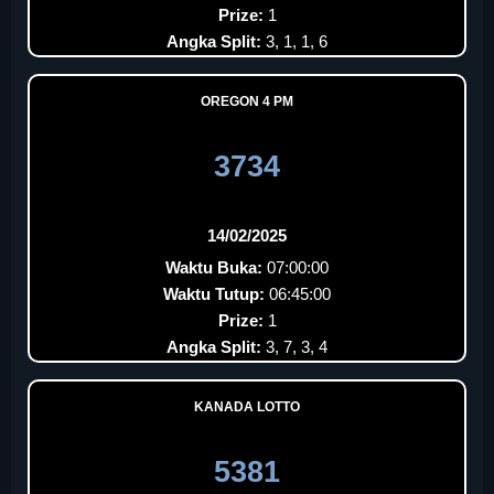
Prize:
1
Angka Split:
3, 1, 1, 6
OREGON 4 PM
3734
14/02/2025
Waktu Buka:
07:00:00
Waktu Tutup:
06:45:00
Prize:
1
Angka Split:
3, 7, 3, 4
KANADA LOTTO
5381