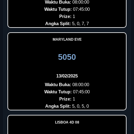
Waktu Buka:
08:00:00
Waktu Tutup:
07:45:00
Prize:
1
Angka Split:
5, 0, 7, 7
MARYLAND EVE
5050
13/02/2025
Waktu Buka:
08:00:00
Waktu Tutup:
07:45:00
Prize:
1
Angka Split:
5, 0, 5, 0
LISBOA 4D 08