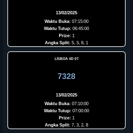
13/02/2025
Waktu Buka:
07:15:00
Waktu Tutup:
06:45:00
Prize:
1
Angka Split:
5, 3, 8, 1
LISBOA 4D 07
7328
13/02/2025
Waktu Buka:
07:10:00
Waktu Tutup:
07:00:00
Prize:
1
Angka Split:
7, 3, 2, 8