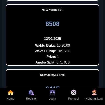
NEW YORK EVE
8508
13/02/2025
Waktu Buka:
10:30:00
Waktu Tutup:
10:15:00
Prize:
1
Angka Split:
8, 5, 0, 8
NEW JERSEY EVE
6415
Home
Register
Login
Promosi
Hubungi kami
13/02/2025