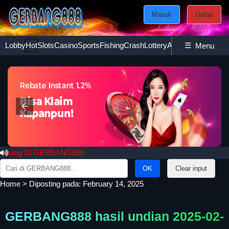
Masuk
Daftar
Lobby
Hot
Slots
Casino
Sports
Fishing
Crash
Lottery
Ayam
☰
Poker
Esport
Menu
g Di GERBANG888
Search
Clear input
for:
Home
>
Diposting pada: February 14, 2025
GERBANG888 hasil undian 2025-02-