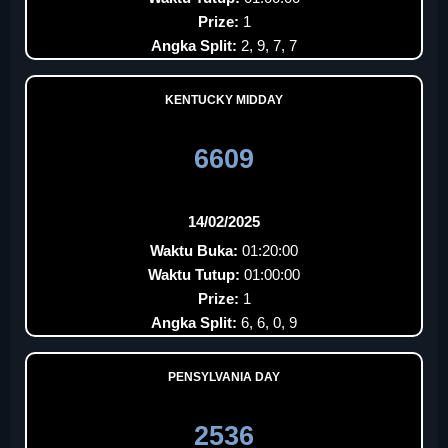
Prize:
1
Angka Split:
2, 9, 7, 7
KENTUCKY MIDDAY
6609
14/02/2025
Waktu Buka:
01:20:00
Waktu Tutup:
01:00:00
Prize:
1
Angka Split:
6, 6, 0, 9
PENSYLVANIA DAY
2536