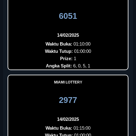
6051
14/02/2025
Waktu Buka:
01:10:00
Waktu Tutup:
01:00:00
Prize:
1
Angka Split:
6, 0, 5, 1
MIAMI LOTTERY
2977
14/02/2025
Waktu Buka:
01:15:00
Waktu Tutup:
01:00:00