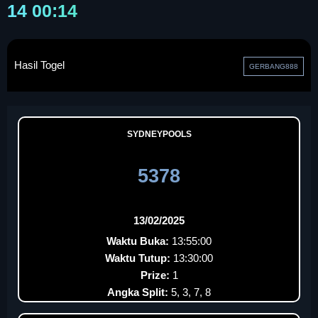
14 00:14
Hasil Togel
GERBANG888
SYDNEYPOOLS
5378
13/02/2025
Waktu Buka:
13:55:00
Waktu Tutup:
13:30:00
Prize:
1
Angka Split:
5, 3, 7, 8