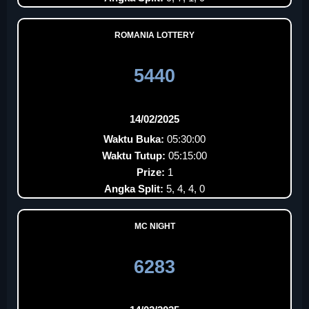
ROMANIA LOTTERY
5440
14/02/2025
Waktu Buka:
05:30:00
Waktu Tutup:
05:15:00
Prize:
1
Angka Split:
5, 4, 4, 0
MC NIGHT
6283