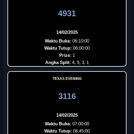
4931
14/02/2025
Waktu Buka:
06:10:00
Waktu Tutup:
06:00:00
Prize:
1
Angka Split:
4, 9, 3, 1
TEXAS EVENING
3116
14/02/2025
Waktu Buka:
07:00:00
Waktu Tutup:
06:45:00