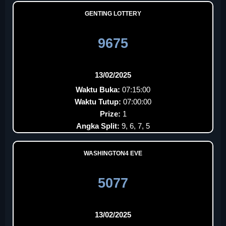
GENTING LOTTERY
9675
13/02/2025
Waktu Buka:
07:15:00
Waktu Tutup:
07:00:00
Prize:
1
Angka Split:
9, 6, 7, 5
WASHINGTON4 EVE
5077
13/02/2025