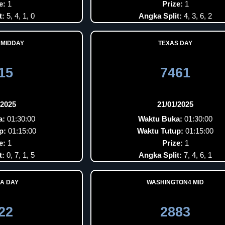
e:
1
Prize:
1
t:
5, 4, 1, 0
Angka Split:
4, 3, 6, 2
 MIDDAY
TEXAS DAY
15
7461
/2025
21/01/2025
a:
01:30:00
Waktu Buka:
01:30:00
p:
01:15:00
Waktu Tutup:
01:15:00
e:
1
Prize:
1
t:
0, 7, 1, 5
Angka Split:
7, 4, 6, 1
IA DAY
WASHINGTON4 MID
22
2883