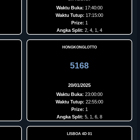
Waktu Buka:
17:40:00
Waktu Tutup:
17:15:00
Prize:
1
Angka Split:
2, 4, 1, 4
HONGKONGLOTTO
5168
20/01/2025
Waktu Buka:
23:00:00
Waktu Tutup:
22:55:00
Prize:
1
Angka Split:
5, 1, 6, 8
LISBOA 4D 01