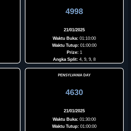
4998
21/01/2025
Waktu Buka:
01:10:00
Waktu Tutup:
01:00:00
Prize:
1
Angka Split:
4, 9, 9, 8
PENSYLVANIA DAY
4630
21/01/2025
Waktu Buka:
01:30:00
Waktu Tutup:
01:00:00