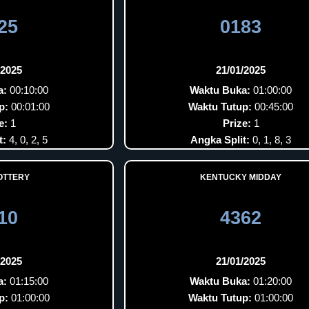
25
0183
/2025
21/01/2025
a:
00:10:00
Waktu Buka:
01:00:00
p:
00:01:00
Waktu Tutup:
00:45:00
e:
1
Prize:
1
t:
4, 0, 2, 5
Angka Split:
0, 1, 8, 3
OTTERY
KENTUCKY MIDDAY
10
4362
/2025
21/01/2025
a:
01:15:00
Waktu Buka:
01:20:00
p:
01:00:00
Waktu Tutup:
01:00:00