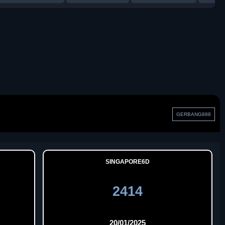
GERBANG888
SINGAPORE6D
2414
20/01/2025