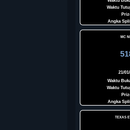
Waktu Buk
Waktu Tutu
Priz
Angka Spli
MC N
51
21/01
Waktu Buk
Waktu Tutu
Priz
Angka Spli
TEXAS E