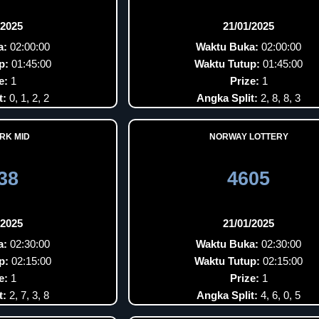
/2025
21/01/2025
a:
02:00:00
Waktu Buka:
02:00:00
p:
01:45:00
Waktu Tutup:
01:45:00
e:
1
Prize:
1
t:
0, 1, 2, 2
Angka Split:
2, 8, 8, 3
RK MID
NORWAY LOTTERY
38
4605
/2025
21/01/2025
a:
02:30:00
Waktu Buka:
02:30:00
p:
02:15:00
Waktu Tutup:
02:15:00
e:
1
Prize:
1
t:
2, 7, 3, 8
Angka Split:
4, 6, 0, 5