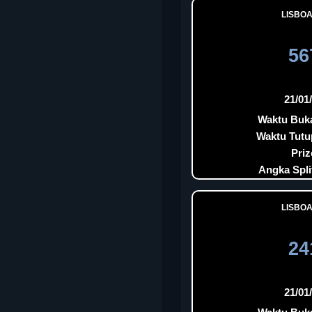
LISBOA
56
21/01
Waktu Buk
Waktu Tutu
Priz
Angka Spli
LISBOA
24
21/01