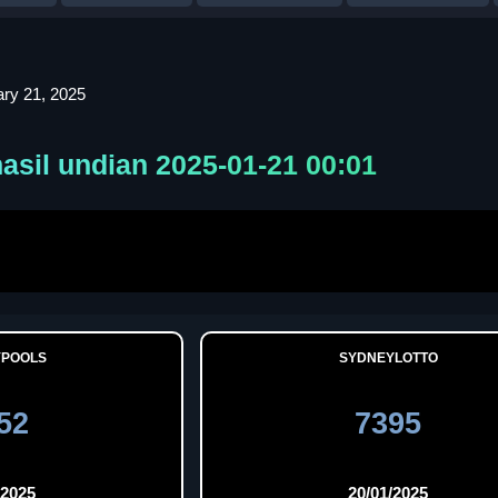
ary 21, 2025
il undian 2025-01-21 00:01
YPOOLS
SYDNEYLOTTO
52
7395
/2025
20/01/2025