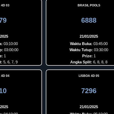
 4D 03
BRASIL POOLS
79
6888
/2025
21/01/2025
a:
03:10:00
Waktu Buka:
03:45:00
p:
03:00:00
Waktu Tutup:
03:30:00
e:
1
Prize:
1
t:
5, 6, 7, 9
Angka Split:
6, 8, 8, 8
 4D 04
LISBOA 4D 05
10
7296
/2025
21/01/2025