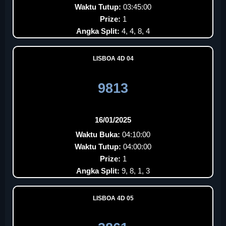
Waktu Tutup:
03:45:00
Prize:
1
Angka Split:
4, 4, 8, 4
LISBOA 4D 04
9813
16/01/2025
Waktu Buka:
04:10:00
Waktu Tutup:
04:00:00
Prize:
1
Angka Split:
9, 8, 1, 3
LISBOA 4D 05