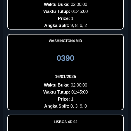
Waktu Buka:
02:00:00
Waktu Tutup:
01:45:00
Prize:
1
Angka Split:
9, 8, 9, 2
WASHINGTON4 MID
0390
16/01/2025
Waktu Buka:
02:00:00
Waktu Tutup:
01:45:00
Prize:
1
Angka Split:
0, 3, 9, 0
LISBOA 4D 02