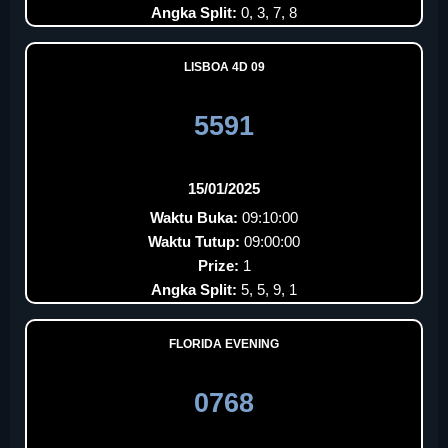
Angka Split:
0, 3, 7, 8
LISBOA 4D 09
5591
15/01/2025
Waktu Buka:
09:10:00
Waktu Tutup:
09:00:00
Prize:
1
Angka Split:
5, 5, 9, 1
FLORIDA EVENING
0768