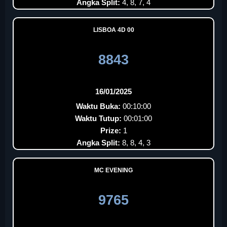
Angka Split:
4, 8, 7, 4
LISBOA 4D 00
8843
16/01/2025
Waktu Buka:
00:10:00
Waktu Tutup:
00:01:00
Prize:
1
Angka Split:
8, 8, 4, 3
MC EVENING
9765