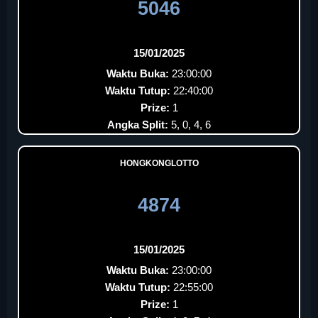
5046
15/01/2025
Waktu Buka:
23:00:00
Waktu Tutup:
22:40:00
Prize:
1
Angka Split:
5, 0, 4, 6
HONGKONGLOTTO
4874
15/01/2025
Waktu Buka:
23:00:00
Waktu Tutup:
22:55:00
Prize:
1