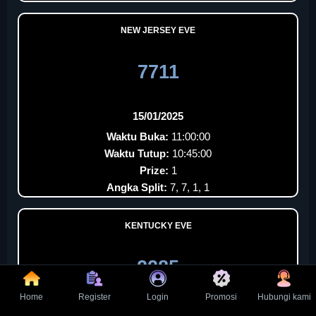
NEW JERSEY EVE
7711
15/01/2025
Waktu Buka:
11:00:00
Waktu Tutup:
10:45:00
Prize:
1
Angka Split:
7, 7, 1, 1
KENTUCKY EVE
2285
Home
Register
Login
Promosi
Hubungi kami
15/01/2025