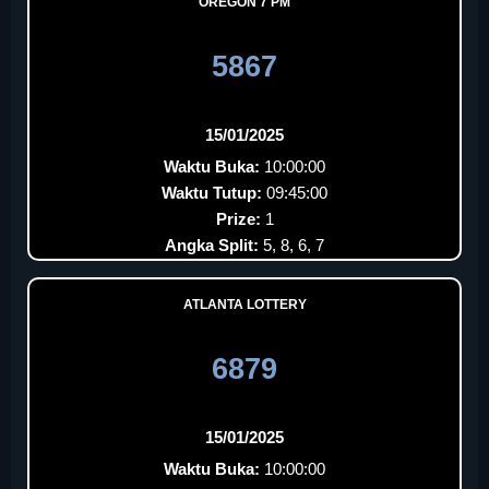
OREGON 7 PM
5867
15/01/2025
Waktu Buka:
10:00:00
Waktu Tutup:
09:45:00
Prize:
1
Angka Split:
5, 8, 6, 7
ATLANTA LOTTERY
6879
15/01/2025
Waktu Buka:
10:00:00