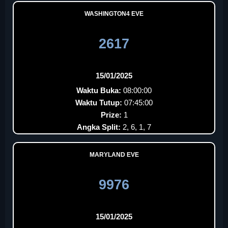
WASHINGTON4 EVE
2617
15/01/2025
Waktu Buka:
08:00:00
Waktu Tutup:
07:45:00
Prize:
1
Angka Split:
2, 6, 1, 7
MARYLAND EVE
9976
15/01/2025