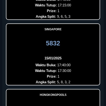
Waktu Tutup:
17:15:00
Prize:
1
Angka Split:
9, 6, 5, 3
SINGAPORE
5832
15/01/2025
Waktu Buka:
17:40:00
Waktu Tutup:
17:30:00
Prize:
1
Angka Split:
5, 8, 3, 2
HONGKONGPOOLS