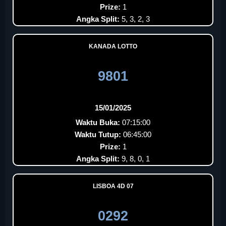
Prize:
1
Angka Split:
5, 3, 2, 3
KANADA LOTTO
9801
15/01/2025
Waktu Buka:
07:15:00
Waktu Tutup:
06:45:00
Prize:
1
Angka Split:
9, 8, 0, 1
LISBOA 4D 07
0292