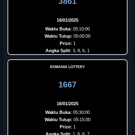
3861
16/01/2025
Waktu Buka:
05:10:00
Waktu Tutup:
05:00:00
Prize:
1
Angka Split:
3, 8, 6, 1
ROMANIA LOTTERY
1667
16/01/2025
Waktu Buka:
05:30:00
Waktu Tutup:
05:15:00
Prize:
1
Angka Split:
1, 6, 6, 7