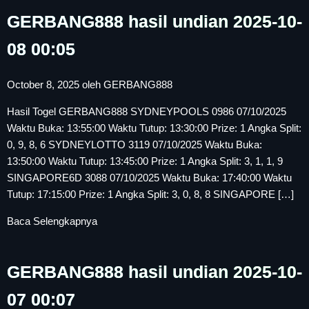
GERBANG888 hasil undian 2025-10-
08 00:05
October 8, 2025
oleh
GERBANG888
Hasil Togel GERBANG888 SYDNEYPOOLS 0986 07/10/2025
Waktu Buka: 13:55:00 Waktu Tutup: 13:30:00 Prize: 1 Angka Split:
0, 9, 8, 6 SYDNEYLOTTO 3119 07/10/2025 Waktu Buka:
13:50:00 Waktu Tutup: 13:45:00 Prize: 1 Angka Split: 3, 1, 1, 9
SINGAPORE6D 3088 07/10/2025 Waktu Buka: 17:40:00 Waktu
Tutup: 17:15:00 Prize: 1 Angka Split: 3, 0, 8, 8 SINGAPORE […]
Baca Selengkapnya
GERBANG888 hasil undian 2025-10-
07 00:07