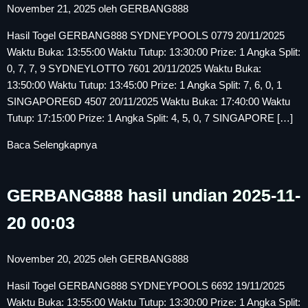
November 21, 2025
oleh
GERBANG888
Hasil Togel GERBANG888 SYDNEYPOOLS 0779 20/11/2025
Waktu Buka: 13:55:00 Waktu Tutup: 13:30:00 Prize: 1 Angka Split:
0, 7, 7, 9 SYDNEYLOTTO 7601 20/11/2025 Waktu Buka:
13:50:00 Waktu Tutup: 13:45:00 Prize: 1 Angka Split: 7, 6, 0, 1
SINGAPORE6D 4507 20/11/2025 Waktu Buka: 17:40:00 Waktu
Tutup: 17:15:00 Prize: 1 Angka Split: 4, 5, 0, 7 SINGAPORE […]
Baca Selengkapnya
GERBANG888 hasil undian 2025-11-
20 00:03
November 20, 2025
oleh
GERBANG888
Hasil Togel GERBANG888 SYDNEYPOOLS 6692 19/11/2025
Waktu Buka: 13:55:00 Waktu Tutup: 13:30:00 Prize: 1 Angka Split: